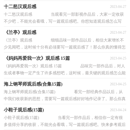
了。但是观后感有什么要求呢？下面是小编为大...
十二怒汉观后感
2023-04-27
十二怒汉观后感 当观看完一部影视作品后，大家一定收获
不少吧，不能光会看哦，写一篇观后感吧。你想知道观后感怎么写
吗？下面是小编帮大家整理的十二怒汉观后感，欢迎...
《兰亭》观后感
2023-04-27
《兰亭》观后感 细细品味一部作品以后，相信大家增长不
少见闻吧，这时候十分有必须要写一篇观后感了！那么你真的懂得怎
么写观后感吗？以下是小编整理的《兰亭》观后...
《妈妈再爱我一次》观后感 15篇
2023-04-25
《妈妈再爱我一次》观后感 15篇 品味完一部作品后，对人
生或者事物一定产生了许多感想吧，这时候，最关键的观后感怎么能
落下！但是观后感有什么要求呢？下面是小编帮...
海上钢琴师观后感(合集15篇)
2023-04-25
海上钢琴师观后感(合集15篇) 看完一部经典作品以后，从
中我们收获新的思想，需要写一篇观后感好好地作记录了。那么你真
的懂得怎么写观后感吗？以下是小编精心整理...
小鞋子观后感(15篇)
2023-04-24
小鞋子观后感(15篇) 当看完一部作品后，相信你一定有很
多值得分享的收获，不能光会看哦，写一篇观后感吧。快来参考观后