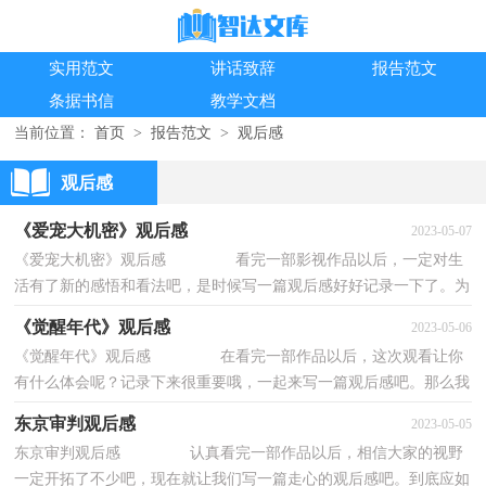
实用范文
讲话致辞
报告范文
条据书信
教学文档
当前位置：
首页
>
报告范文
>
观后感
观后感
《爱宠大机密》观后感
2023-05-07
《爱宠大机密》观后感 看完一部影视作品以后，一定对生
活有了新的感悟和看法吧，是时候写一篇观后感好好记录一下了。为
了让您不再为写观后感头疼，下面是小编收集...
《觉醒年代》观后感
2023-05-06
《觉醒年代》观后感 在看完一部作品以后，这次观看让你
有什么体会呢？记录下来很重要哦，一起来写一篇观后感吧。那么我
们如何去写观后感呢？下面是小编精心整理的《...
东京审判观后感
2023-05-05
东京审判观后感 认真看完一部作品以后，相信大家的视野
一定开拓了不少吧，现在就让我们写一篇走心的观后感吧。到底应如