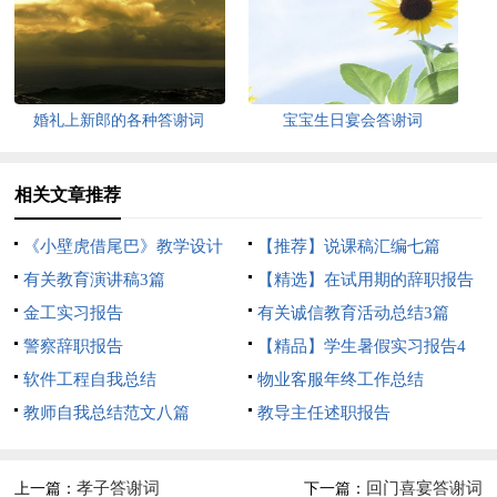
婚礼上新郎的各种答谢词
宝宝生日宴会答谢词
相关文章推荐
《小壁虎借尾巴》教学设计
【推荐】说课稿汇编七篇
有关教育演讲稿3篇
【精选】在试用期的辞职报告
金工实习报告
范文集锦10篇
有关诚信教育活动总结3篇
警察辞职报告
【精品】学生暑假实习报告4
软件工程自我总结
篇
物业客服年终工作总结
教师自我总结范文八篇
教导主任述职报告
孝子答谢词
回门喜宴答谢词
上一篇：
下一篇：