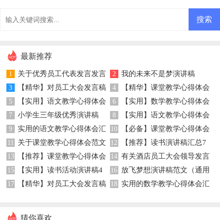
最新推荐
关于优秀员工代表发言发言
我的未来不是梦演讲稿
1
2
【精华】对员工大会发言稿
【精华】课堂教学心得体会
稿三篇
3
4
【实用】语文教学心得体会
【实用】数学教学心得体会
范文集合8篇
5
模板汇总9篇
6
小学生三年级优秀演讲稿
【实用】语文教学心得体会
4篇
7
范文汇总九篇
8
实用的语文教学心得体会汇
【必备】课堂教学心得体会
9
锦集八篇
10
关于课堂教学心得体会范文
【推荐】读书演讲稿汇总7
总五篇
11
范文集锦八篇
12
【推荐】课堂教学心得体会
有关酒店员工大会领导发言
集锦五篇
13
篇
14
【实用】读书活动演讲稿4
放飞梦想演讲稿范文（通用
模板汇总六篇
15
稿四篇
16
【精华】对员工大会发言稿
实用的数学教学心得体会汇
篇
17
5篇）
18
模板集合九篇
总七篇
猜你喜欢