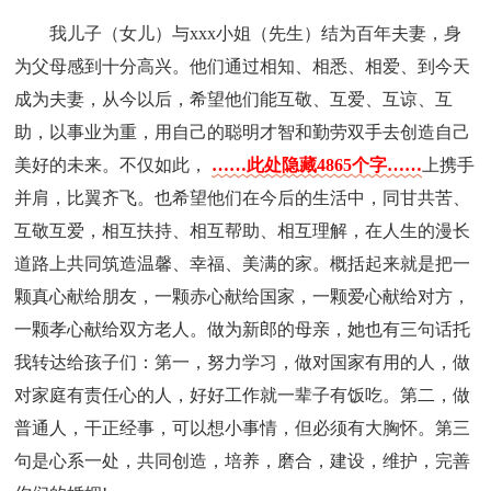
我儿子（女儿）与xxx小姐（先生）结为百年夫妻，身
为父母感到十分高兴。他们通过相知、相悉、相爱、到今天
成为夫妻，从今以后，希望他们能互敬、互爱、互谅、互
助，以事业为重，用自己的聪明才智和勤劳双手去创造自己
美好的未来。不仅如此，
……此处隐藏4865个字……
上携手
并肩，比翼齐飞。也希望他们在今后的生活中，同甘共苦、
互敬互爱，相互扶持、相互帮助、相互理解，在人生的漫长
道路上共同筑造温馨、幸福、美满的家。概括起来就是把一
颗真心献给朋友，一颗赤心献给国家，一颗爱心献给对方，
一颗孝心献给双方老人。做为新郎的母亲，她也有三句话托
我转达给孩子们：第一，努力学习，做对国家有用的人，做
对家庭有责任心的人，好好工作就一辈子有饭吃。第二，做
普通人，干正经事，可以想小事情，但必须有大胸怀。第三
句是心系一处，共同创造，培养，磨合，建设，维护，完善