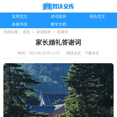
实用范文
讲话致辞
报告范文
条据书信
教学文档
当前位置：
首页
>
讲话致辞
>
答谢词
家长婚礼答谢词
时间：2023-06-20 05:12:51
阅读全文
下载本文