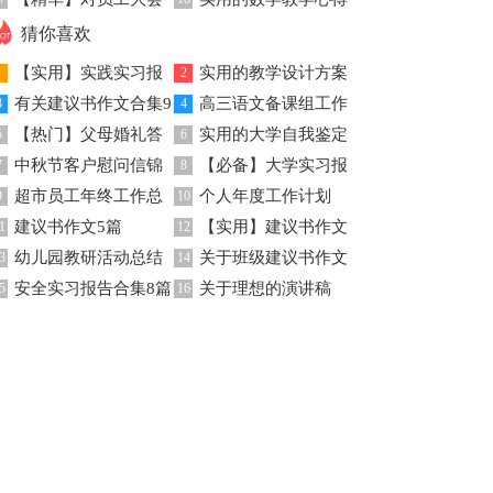
讲稿4篇
（通用5篇）
发言稿模板集合九篇
体会汇总七篇
猜你喜欢
【实用】实践实习报
实用的教学设计方案
1
2
有关建议书作文合集9
高三语文备课组工作
告八篇
3
范文合集7篇
4
【热门】父母婚礼答
实用的大学自我鉴定
篇
5
总结
6
中秋节客户慰问信锦
【必备】大学实习报
谢词3篇
7
集锦八篇
8
超市员工年终工作总
个人年度工作计划
集9篇
9
告八篇
10
建议书作文5篇
【实用】建议书作文
结
1
12
幼儿园教研活动总结
关于班级建议书作文
3
300字4篇
14
安全实习报告合集8篇
关于理想的演讲稿
5
三篇
16