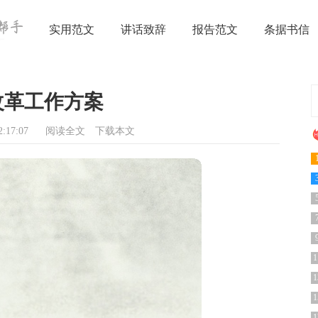
实用范文
讲话致辞
报告范文
条据书信
改革工作方案
:17:07
阅读全文
下载本文
1
1
1
1