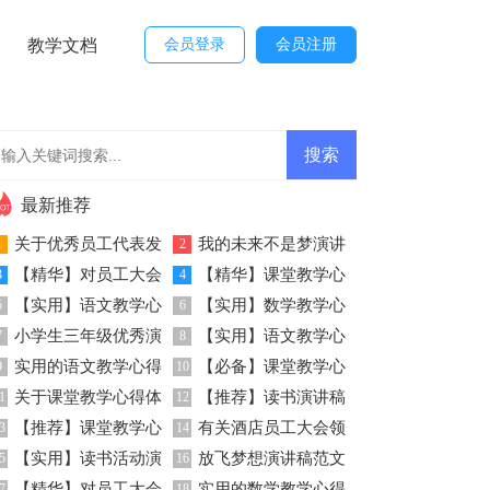
教学文档
会员登录
会员注册
最新推荐
关于优秀员工代表发
我的未来不是梦演讲
1
2
【精华】对员工大会
【精华】课堂教学心
言发言稿三篇
3
稿
4
【实用】语文教学心
【实用】数学教学心
发言稿范文集合8篇
5
得体会模板汇总9篇
6
小学生三年级优秀演
【实用】语文教学心
得体会4篇
7
得体会范文汇总九篇
8
实用的语文教学心得
【必备】课堂教学心
讲稿
9
得体会锦集八篇
10
关于课堂教学心得体
【推荐】读书演讲稿
体会汇总五篇
1
得体会范文集锦八篇
12
【推荐】课堂教学心
有关酒店员工大会领
会范文集锦五篇
3
汇总7篇
14
【实用】读书活动演
放飞梦想演讲稿范文
得体会模板汇总六篇
5
导发言稿四篇
16
【精华】对员工大会
实用的数学教学心得
7
18