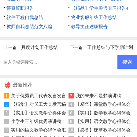
警察辞职报告
【精品】学生暑假实习报告4
软件工程自我总结
篇
物业客服年终工作总结
教师自我总结范文八篇
教导主任述职报告
月度计划工作总结
工作总结与下学期计划
上一篇：
下一篇：
最新推荐
关于优秀员工代表发言发言
我的未来不是梦演讲稿
1
2
【精华】对员工大会发言稿
【精华】课堂教学心得体会
稿三篇
3
4
【实用】语文教学心得体会
【实用】数学教学心得体会
范文集合8篇
5
模板汇总9篇
6
小学生三年级优秀演讲稿
【实用】语文教学心得体会
4篇
7
范文汇总九篇
8
实用的语文教学心得体会汇
【必备】课堂教学心得体会
9
锦集八篇
10