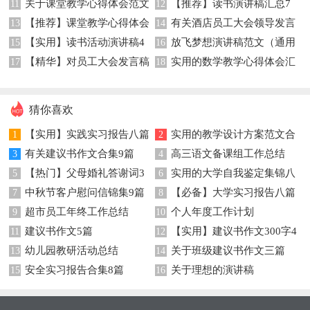
关于课堂教学心得体会范文
【推荐】读书演讲稿汇总7
总五篇
11
范文集锦八篇
12
【推荐】课堂教学心得体会
有关酒店员工大会领导发言
集锦五篇
13
篇
14
【实用】读书活动演讲稿4
放飞梦想演讲稿范文（通用
模板汇总六篇
15
稿四篇
16
【精华】对员工大会发言稿
实用的数学教学心得体会汇
篇
17
5篇）
18
模板集合九篇
总七篇
猜你喜欢
【实用】实践实习报告八篇
实用的教学设计方案范文合
1
2
有关建议书作文合集9篇
高三语文备课组工作总结
3
集7篇
4
【热门】父母婚礼答谢词3
实用的大学自我鉴定集锦八
5
6
中秋节客户慰问信锦集9篇
【必备】大学实习报告八篇
篇
7
篇
8
超市员工年终工作总结
个人年度工作计划
9
10
建议书作文5篇
【实用】建议书作文300字4
11
12
幼儿园教研活动总结
关于班级建议书作文三篇
13
篇
14
安全实习报告合集8篇
关于理想的演讲稿
15
16