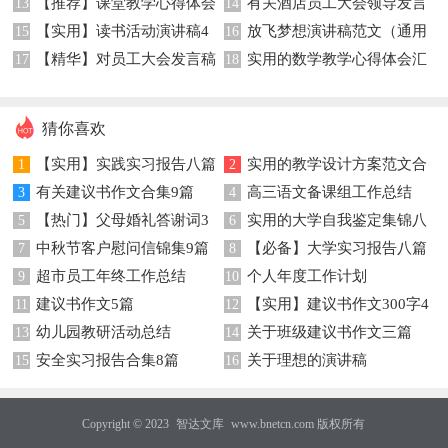
【推荐】课堂教学心得体会
有关酒店员工大会领导发言
集锦五篇
13
篇
14
【实用】读书活动演讲稿4
放飞梦想演讲稿范文（通用
模板汇总六篇
15
稿四篇
16
【精华】对员工大会发言稿
实用的数学教学心得体会汇
篇
17
5篇）
18
模板集合九篇
总七篇
猜你喜欢
【实用】实践实习报告八篇
实用的教学设计方案范文合
1
2
有关建议书作文合集9篇
高三语文备课组工作总结
3
集7篇
4
【热门】父母婚礼答谢词3
实用的大学自我鉴定集锦八
5
6
中秋节客户慰问信锦集9篇
【必备】大学实习报告八篇
篇
7
篇
8
超市员工年终工作总结
个人年度工作计划
9
10
建议书作文5篇
【实用】建议书作文300字4
11
12
幼儿园教研活动总结
关于班级建议书作文三篇
13
篇
14
安全实习报告合集8篇
关于理想的演讲稿
15
16
Copyright © 2023
智达文库
www.bnetcn.com 版权所有