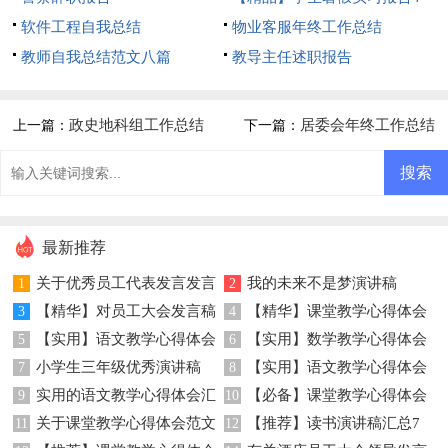
软件工程自我总结
篇
物业客服年终工作总结
教师自我总结范文八篇
教导主任述职报告
政史地科组工作总结
居委会年终工作总结
上一篇：
下一篇：
最新推荐
关于优秀员工代表发言发言
我的未来不是梦演讲稿
1
2
【精华】对员工大会发言稿
【精华】课堂教学心得体会
稿三篇
3
4
【实用】语文教学心得体会
【实用】数学教学心得体会
范文集合8篇
5
模板汇总9篇
6
小学生三年级优秀演讲稿
【实用】语文教学心得体会
4篇
7
范文汇总九篇
8
实用的语文教学心得体会汇
【必备】课堂教学心得体会
9
锦集八篇
10
关于课堂教学心得体会范文
【推荐】读书演讲稿汇总7
总五篇
11
范文集锦八篇
12