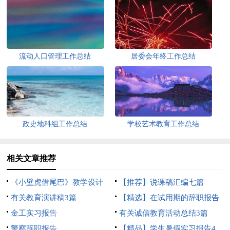
流动人口管理工作总结
居委会年终工作总结
政史地科组工作总结
学校艺术教育工作总结
相关文章推荐
《小壁虎借尾巴》教学设计
【推荐】说课稿汇编七篇
有关教育演讲稿3篇
【精选】在试用期的辞职报告
金工实习报告
范文集锦10篇
有关诚信教育活动总结3篇
警察辞职报告
【精品】学生暑假实习报告4