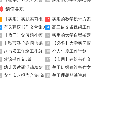
讲稿4篇
（通用5篇）
发言稿模板集合九篇
体会汇总七篇
猜你喜欢
【实用】实践实习报
实用的教学设计方案
1
2
有关建议书作文合集9
高三语文备课组工作
告八篇
3
范文合集7篇
4
【热门】父母婚礼答
实用的大学自我鉴定
篇
5
总结
6
中秋节客户慰问信锦
【必备】大学实习报
谢词3篇
7
集锦八篇
8
超市员工年终工作总
个人年度工作计划
集9篇
9
告八篇
10
建议书作文5篇
【实用】建议书作文
结
1
12
幼儿园教研活动总结
关于班级建议书作文
3
300字4篇
14
安全实习报告合集8篇
关于理想的演讲稿
5
三篇
16