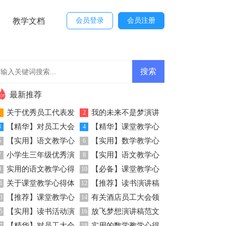
教学文档
会员登录
会员注册
最新推荐
关于优秀员工代表发
我的未来不是梦演讲
1
2
【精华】对员工大会
【精华】课堂教学心
言发言稿三篇
3
稿
4
【实用】语文教学心
【实用】数学教学心
发言稿范文集合8篇
5
得体会模板汇总9篇
6
小学生三年级优秀演
【实用】语文教学心
得体会4篇
7
得体会范文汇总九篇
8
实用的语文教学心得
【必备】课堂教学心
讲稿
9
得体会锦集八篇
10
关于课堂教学心得体
【推荐】读书演讲稿
体会汇总五篇
1
得体会范文集锦八篇
12
【推荐】课堂教学心
有关酒店员工大会领
会范文集锦五篇
3
汇总7篇
14
【实用】读书活动演
放飞梦想演讲稿范文
得体会模板汇总六篇
5
导发言稿四篇
16
【精华】对员工大会
实用的数学教学心得
7
18