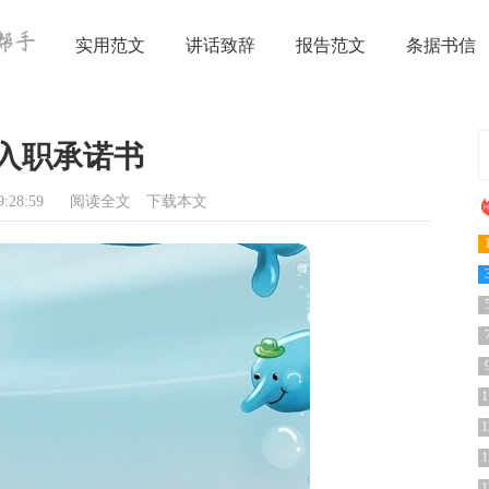
实用范文
讲话致辞
报告范文
条据书信
入职承诺书
:28:59
阅读全文
下载本文
1
1
1
1