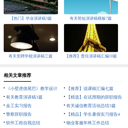
【热门】毕业演讲稿3篇
有关简短演讲稿模板7篇
有关竞聘学校演讲稿三篇
【推荐】责任演讲稿汇编10篇
相关文章推荐
《小壁虎借尾巴》教学设计
【推荐】说课稿汇编七篇
有关教育演讲稿3篇
【精选】在试用期的辞职报告
金工实习报告
范文集锦10篇
有关诚信教育活动总结3篇
警察辞职报告
【精品】学生暑假实习报告4
软件工程自我总结
篇
物业客服年终工作总结