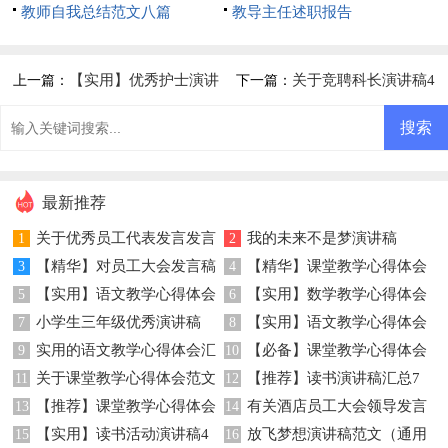
教师自我总结范文八篇
教导主任述职报告
【实用】优秀护士演讲
关于竞聘科长演讲稿4
上一篇：
下一篇：
稿四篇
篇
最新推荐
关于优秀员工代表发言发言
我的未来不是梦演讲稿
1
2
【精华】对员工大会发言稿
【精华】课堂教学心得体会
稿三篇
3
4
【实用】语文教学心得体会
【实用】数学教学心得体会
范文集合8篇
5
模板汇总9篇
6
小学生三年级优秀演讲稿
【实用】语文教学心得体会
4篇
7
范文汇总九篇
8
实用的语文教学心得体会汇
【必备】课堂教学心得体会
9
锦集八篇
10
关于课堂教学心得体会范文
【推荐】读书演讲稿汇总7
总五篇
11
范文集锦八篇
12
【推荐】课堂教学心得体会
有关酒店员工大会领导发言
集锦五篇
13
篇
14
【实用】读书活动演讲稿4
放飞梦想演讲稿范文（通用
模板汇总六篇
15
稿四篇
16