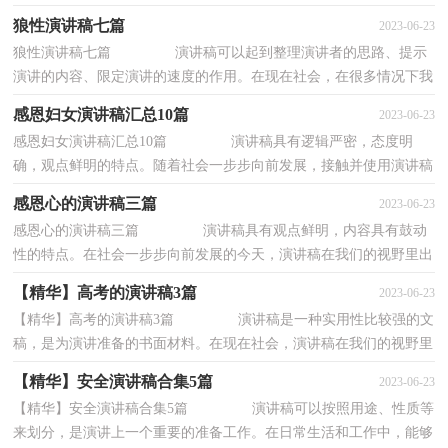
写一份恰当的演讲稿呢？下面是小编整理的竞...
狼性演讲稿七篇
2023-06-23
狼性演讲稿七篇 演讲稿可以起到整理演讲者的思路、提示
演讲的内容、限定演讲的速度的作用。在现在社会，在很多情况下我
们需要用到演讲稿，那么一般演讲稿是怎么...
感恩妇女演讲稿汇总10篇
2023-06-23
感恩妇女演讲稿汇总10篇 演讲稿具有逻辑严密，态度明
确，观点鲜明的特点。随着社会一步步向前发展，接触并使用演讲稿
的人越来越多，相信很多朋友都对写演讲稿感到非...
感恩心的演讲稿三篇
2023-06-23
感恩心的演讲稿三篇 演讲稿具有观点鲜明，内容具有鼓动
性的特点。在社会一步步向前发展的今天，演讲稿在我们的视野里出
现的频率越来越高，演讲稿的注意事项有许多...
【精华】高考的演讲稿3篇
2023-06-23
【精华】高考的演讲稿3篇 演讲稿是一种实用性比较强的文
稿，是为演讲准备的书面材料。在现在社会，演讲稿在我们的视野里
出现的频率越来越高，来参考自己需要的演...
【精华】安全演讲稿合集5篇
2023-06-23
【精华】安全演讲稿合集5篇 演讲稿可以按照用途、性质等
来划分，是演讲上一个重要的准备工作。在日常生活和工作中，能够