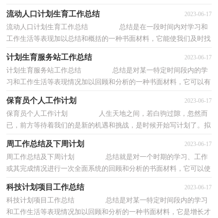
干的一种好办法，快快来写一份总结吧。那...
流动人口计划生育工作总结
2023-06-17
流动人口计划生育工作总结 总结是在一段时间内对学习和
工作生活等表现加以总结和概括的一种书面材料，它能使我们及时找
出错误并改正，不如立即行动起来写一份总...
计划生育服务站工作总结
2023-06-17
计划生育服务站工作总结 总结是对某一特定时间段内的学
习和工作生活等表现情况加以回顾和分析的一种书面材料，它可以有
效锻炼我们的语言组织能力，是时候写一份...
保育员个人工作计划
2023-06-17
保育员个人工作计划 人生天地之间，若白驹过隙，忽然而
已，前方等待着我们的是新的机遇和挑战，是时候开始写计划了。拟
起计划来就毫无头绪？下面是小编为大家整理的保...
周工作总结及下周计划
2023-06-17
周工作总结及下周计划 总结就是对一个时期的学习、工作
或其完成情况进行一次全面系统的回顾和分析的书面材料，它可以使
我们更有效率，因此，让我们写一份总结吧。...
科技计划项目工作总结
2023-06-17
科技计划项目工作总结 总结是对某一特定时间段内的学习
和工作生活等表现情况加以回顾和分析的一种书面材料，它是增长才