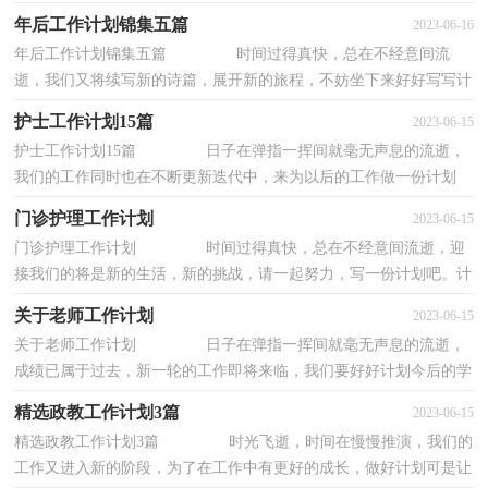
吧。相信大家又在为写计划犯愁了？下面是小编...
年后工作计划锦集五篇
2023-06-16
年后工作计划锦集五篇 时间过得真快，总在不经意间流
逝，我们又将续写新的诗篇，展开新的旅程，不妨坐下来好好写写计
划吧。计划怎么写才能发挥它最大的作用呢？下面是...
护士工作计划15篇
2023-06-15
护士工作计划15篇 日子在弹指一挥间就毫无声息的流逝，
我们的工作同时也在不断更新迭代中，来为以后的工作做一份计划
吧。好的计划都具备一些什么特点呢？以下是小...
门诊护理工作计划
2023-06-15
门诊护理工作计划 时间过得真快，总在不经意间流逝，迎
接我们的将是新的生活，新的挑战，请一起努力，写一份计划吧。计
划到底怎么拟定才合适呢？下面是小编收集整理的门...
关于老师工作计划
2023-06-15
关于老师工作计划 日子在弹指一挥间就毫无声息的流逝，
成绩已属于过去，新一轮的工作即将来临，我们要好好计划今后的学
习，制定一份计划了。计划怎么写才不会流于形...
精选政教工作计划3篇
2023-06-15
精选政教工作计划3篇 时光飞逝，时间在慢慢推演，我们的
工作又进入新的阶段，为了在工作中有更好的成长，做好计划可是让