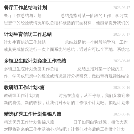
干的一种好办法，让我们一起认真地写一份...
餐厅工作总结与计划
2023-06-17
餐厅工作总结与计划 总结是指对某一阶段的工作、学习或
思想中的经验或情况加以总结和概括的书面材料，他能够提升我们的
书面表达能力，是时候写一份总结了。总结...
计划生育信访工作总结
2023-06-17
计划生育信访工作总结 总结就是把一个时段的学习、工作
或其完成情况进行一次全面系统的总结，通过它可以全面地、系统地
了解以往的学习和工作情况，因此好好准备...
乡镇卫生院计划免疫工作总结
2023-06-16
乡镇卫生院计划免疫工作总结 总结是指对某一阶段的工
作、学习或思想中的经验或情况进行分析研究，做出带有规律性结论
的书面材料，它能使我们及时找出错误并改正...
教研组工作计划3篇
2023-06-16
教研组工作计划3篇 时光在流逝，从不停歇，我们又将迎来
新的喜悦、新的收获，让我们对今后的工作做个计划吧。拟起计划来
就毫无头绪？下面是小编帮大家整理的教研组...
精选优秀工作计划集锦八篇
2023-06-16
精选优秀工作计划集锦八篇 日子如同白驹过隙，相信大家
对即将到来的工作生活满心期待吧！让我们对今后的工作做个计划