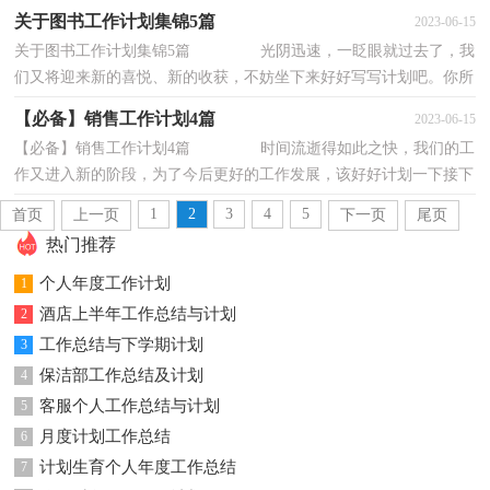
你提高工作效率的方法喔！你所接触过的计划都...
关于图书工作计划集锦5篇
2023-06-15
关于图书工作计划集锦5篇 光阴迅速，一眨眼就过去了，我
们又将迎来新的喜悦、新的收获，不妨坐下来好好写写计划吧。你所
接触过的计划都是什么样子的呢？以下是小编...
【必备】销售工作计划4篇
2023-06-15
【必备】销售工作计划4篇 时间流逝得如此之快，我们的工
作又进入新的阶段，为了今后更好的工作发展，该好好计划一下接下
来的工作了！那么计划怎么拟定才能发挥它最...
1
2
3
4
5
首页
上一页
下一页
尾页
热门推荐
个人年度工作计划
1
酒店上半年工作总结与计划
2
工作总结与下学期计划
3
保洁部工作总结及计划
4
客服个人工作总结与计划
5
月度计划工作总结
6
计划生育个人年度工作总结
7